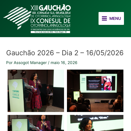
Ir
Post
Main
para
navigation
Menu
o
MENU
conteúdo
Gauchão 2026 – Dia 2 – 16/05/2026
Por
Assogot Manager
/
maio 16, 2026