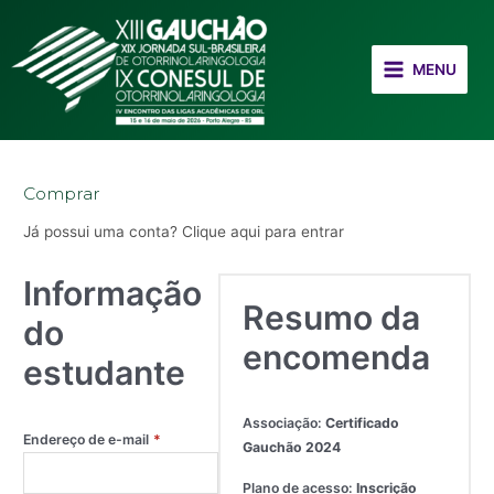
Ir
Main
para
Menu
o
MENU
conteúdo
Comprar
Já possui uma conta?
Clique aqui para entrar
Informação
Resumo da
do
encomenda
estudante
Associação:
Certificado
Endereço de e-mail
*
Gauchão 2024
Plano de acesso:
Inscrição