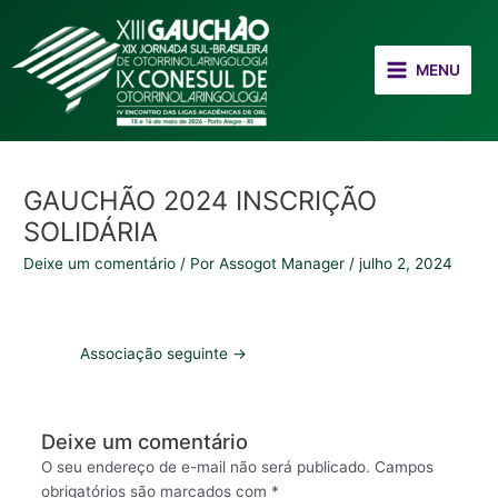
Ir
Post
Main
para
navigation
Menu
o
MENU
conteúdo
GAUCHÃO 2024 INSCRIÇÃO
SOLIDÁRIA
Deixe um comentário
/ Por
Assogot Manager
/
julho 2, 2024
Associação seguinte
→
Deixe um comentário
O seu endereço de e-mail não será publicado.
Campos
obrigatórios são marcados com
*